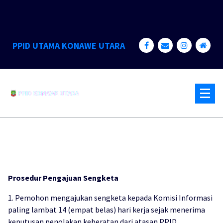
Lewati
ke
konten
PPID UTAMA KONAWE UTARA
Prosedur Pengajuan Sengketa
1. Pemohon mengajukan sengketa kepada Komisi Informasi
paling lambat 14 (empat belas) hari kerja sejak menerima
keputusan penolakan keberatan dari atasan PPID.